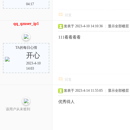
04:17
回复
qq_qzuser_ip1
发表于 2023-4-10 14:10:36
|
显示全部楼层
111看看看看
TA的每日心情
开心
2023-4-10
14:03
回复
发表于 2023-4-14 11:55:05
|
显示全部楼层
优秀得人
该用户从未签到