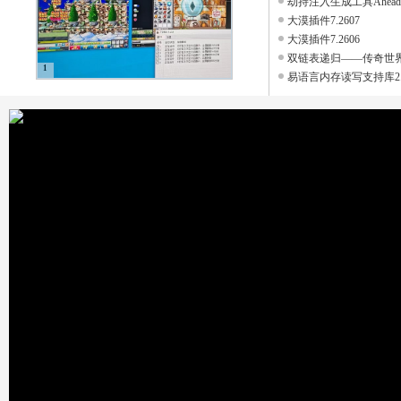
劫持注入生成工具AheadLib(
大漠插件7.2607
大漠插件7.2606
双链表递归——传奇世界控
1
易语言内存读写支持库2.3 