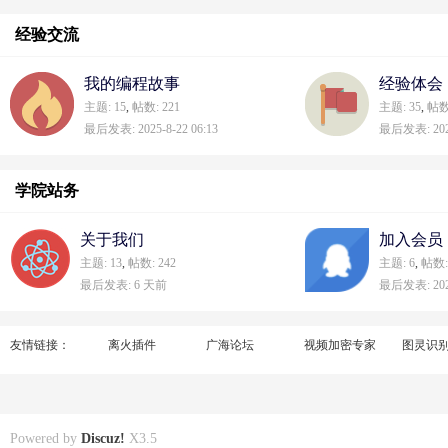
经验交流
我的编程故事
经验体会
主题: 15
,
帖数: 221
主题: 35
,
帖数:
最后发表: 2025-8-22 06:13
最后发表: 2026
学院站务
关于我们
加入会员
主题: 13
,
帖数: 242
主题: 6
,
帖数:
最后发表:
6 天前
最后发表: 2026
友情链接：
离火插件
广海论坛
视频加密专家
图灵识
Powered by
Discuz!
X3.5