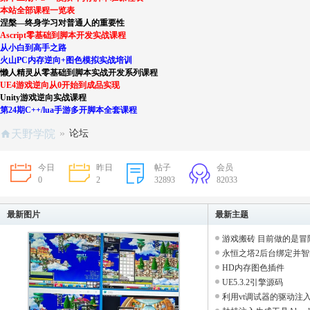
本站全部课程一览表
涅槃—终身学习对普通人的重要性
Ascript零基础到脚本开发实战课程
从小白到高手之路
火山PC内存逆向+图色模拟实战培训
懒人精灵从零基础到脚本实战开发系列课程
UE4游戏逆向从0开始到成品实现
Unity游戏逆向实战课程
第24期C++/lua手游多开脚本全套课程
»
天野学院
论坛
今日
昨日
帖子
会员
0
2
32893
82033
最新图片
最新主题
游戏搬砖 目前做的是冒险岛
永恒之塔2后台绑定并智能
HD内存图色插件
UE5.3.2引擎源码
利用vt调试器的驱动注入实现