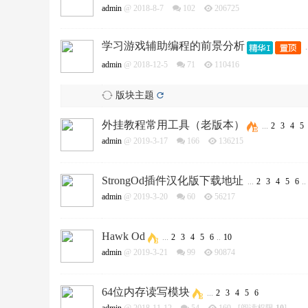
admin
@ 2018-8-7
102
206725
学习游戏辅助编程的前景分析
.
admin
@ 2018-12-5
71
110416
版块主题
外挂教程常用工具（老版本）
...
2
3
4
5
admin
@ 2019-3-17
166
136215
StrongOd插件汉化版下载地址
...
2
3
4
5
6
..
admin
@ 2019-3-20
60
56217
Hawk Od
...
2
3
4
5
6
..
10
admin
@ 2019-3-21
99
90874
64位内存读写模块
...
2
3
4
5
6