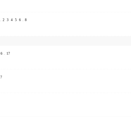
..
2
3
4
5
6
..
8
6
..
17
7