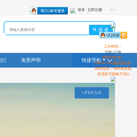
登录
立即注册
切
换
到
搜索
宽
版
工作时间：
9:00-22:00
天野学院2群：
我们
免责声明
快捷导航
648301976(建议加好友
再发信息，有时候直接
发消息可能收不到))
+FOCUS