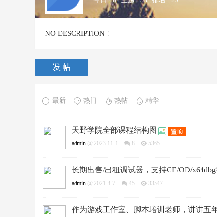
今日 :
0
主题 :
33
排名 :
29
NO DESCRIPTION！
最新
热门
热帖
精华
天野学院全部课程结构图
admin
@ 2023-11-1
8
5365
长期出售/出租调试器，支持CE/OD/x64db
admin
@ 2021-8-7
45
33547
作为游戏工作室、脚本培训老师，讲讲五