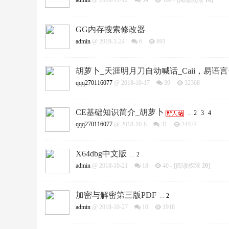
admin
@ 2018-11-12
54
169
- [阅读权限
10
]
GG内存搜索修改器
admin
@ 2019-1-24
6
891
胡萝卜_天涯明月刀自动喊话_Caii，易语
qqq270116077
@ 2018-10-17
39
32368
CE基础知识简介_胡萝卜
...
2
3
4
qqq270116077
@ 2018-10-8
31
24574
X64dbg中文版
...
2
admin
@ 2018-10-21
18
40
- [阅读权限
20
]
加密与解密第三版PDF
...
2
admin
@ 2018-10-27
10
1918