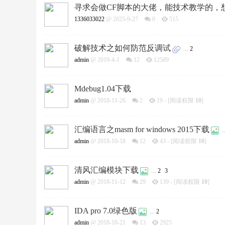
寻求会做CF脚本的大佬，能技术教学的，
1336033022
@ 2025-9-27
0
515
破解技术之如何防范反调试
...
2
admin
@ 2019-4-1
12
12589
Mdebug1.04下载
admin
@ 2018-11-26
2
19
- [阅读权限
10
]
汇编语言之masm for windows 2015下载
..
admin
@ 2018-10-18
12
43
- [阅读权限
10
]
清风汇编模块下载
...
2
3
admin
@ 2018-11-12
29
139
- [阅读权限
10
]
IDA pro 7.0绿色版
...
2
admin
@ 2018-10-21
13
2925