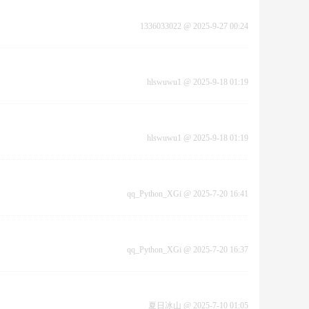
1336033022
@
2025-9-27 00:24
hlswuwu1
@
2025-9-18 01:19
hlswuwu1
@
2025-9-18 01:19
qq_Python_XGi
@
2025-7-20 16:41
qq_Python_XGi
@
2025-7-20 16:37
夏日冰山
@
2025-7-10 01:05