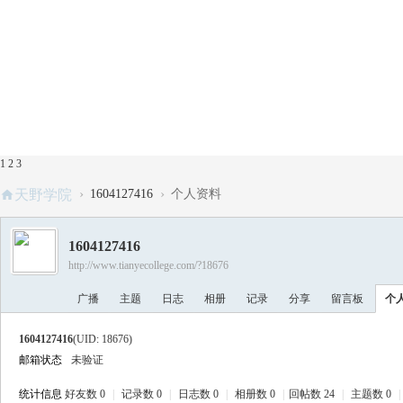
1
2
3
›
›
天野学院
1604127416
个人资料
1604127416
http://www.tianyecollege.com/?18676
广播
主题
日志
相册
记录
分享
留言板
个
1604127416
(UID: 18676)
邮箱状态
未验证
统计信息
好友数 0
|
记录数 0
|
日志数 0
|
相册数 0
|
回帖数 24
|
主题数 0
|