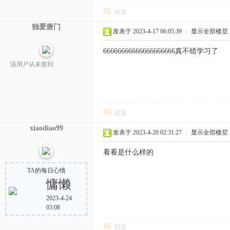
回复
独爱唐门
发表于 2023-4-17 06:05:39
|
显示全部楼层
66666666666666666666真不错学习了
该用户从未签到
回复
xiaodiao99
发表于 2023-4-20 02:31:27
|
显示全部楼层
看看是什么样的
TA的每日心情
慵懒
2023-4-24
03:08
回复