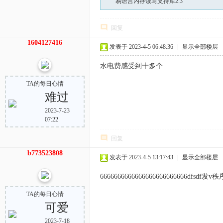
易语言内存读写支持库2.3
回复
1604127416
发表于 2023-4-5 06:48:36
|
显示全部楼层
水电费感受到十多个
TA的每日心情
难过
2023-7-23
07:22
回复
b773523808
发表于 2023-4-5 13:17:43
|
显示全部楼层
6666666666666666666666666dfsdf
TA的每日心情
可爱
2023-7-18