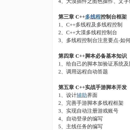
4
、大漠插件之图色操作、文字
第三章
C++
多线程
控制台框架
1
、
C
++
多线程及多线程控制
2
、
C++
大漠
多线程控制台
3
、多线程控制台注意要点
-
如
第四章
C++
脚本必备基本知识
1
、给自己的脚本加验证系统及
2
、调用远程自动答题
第五章
C++
实战手游脚本开发
1
、设计
辅助
界面
2
、完善手游脚本
多线程框架
3
、实现自动注册游戏账号
4
、
自动登录的编写
5
、主线任务的编写