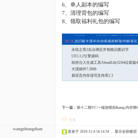
6
、
单人副本的编写
7
、
清理背包的编写
8
、领取福利礼包的编写
03:39
易语言X64—模拟器封包拦截与发送(无需
00:24
2025版大漠全自动多线程框架功能演示（
永恒之塔2后台绑定并智能识图识字
UE5.3.2引擎源码
劫持注入生成工具AheadLib(32/64位双版
大漠插件7.2606
易语言内存读写支持库2.3
下一篇：
第十二期VC++端游模拟&amp;内存脚
回复
wangzhongshan
发表于 2019-11-4 16:14:34
|
显示全部楼层