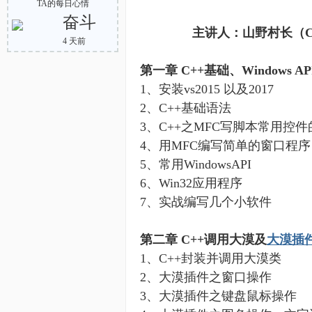
TA的每日心情
奋斗
主讲人：山野村长（C++资深程
4 天前
第一章
C++基础
、
Windows
AP
1
、安装
vs2015
以及
2017
2
、
C++
基础语法
3
、
C++
之
MFC
写脚本常用控件
4
、用
MFC
编写简单的窗口程序
5
、常用
WindowsAPI
6
、
Win32
应用程序
7
、实战编写几个小软件
第二章
C++调用大漠及
大漠插
1
、
C++
封装并调用大漠类
2
、大漠插件之窗口操作
3
、
大漠插件
之
键盘鼠标操作