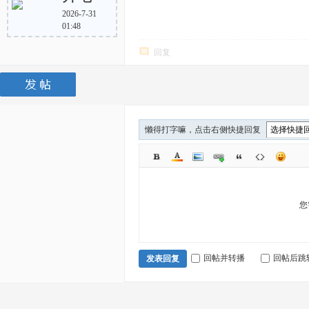
2026-7-31
01:48
回复
懒得打字嘛，点击右侧快捷回复
您
回帖并转播
回帖后跳
发表回复