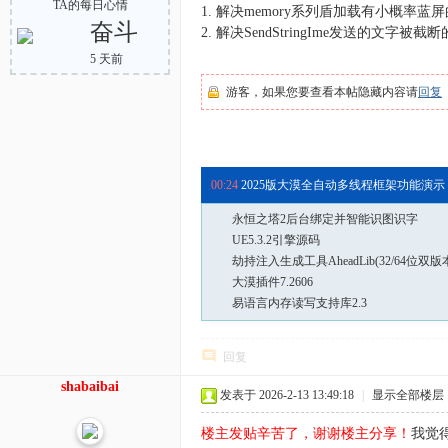
TA的每日心情
1. 解决memory系列盾加载有小概率蓝屏
奋斗
2. 解决SendStringIme发送的文字被截断
5 天前
游客，如果您要查看本帖隐藏内容请
回复
00:24
2025版大漠全自动多线程框架功能演示（
06:31
天野学院模块4.84
永恒之塔2后台绑定并智能识图识字
UE5.3.2引擎源码
劫持注入生成工具AheadLib(32/64位双版
大漠插件7.2606
易语言内存读写支持库2.3
回复
shabaibai
发表于 2026-2-13 13:49:18
|
显示全部楼层
楼主发贴辛苦了，谢谢楼主分享！
我觉