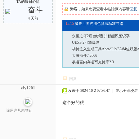
TA的每日心情
奋斗
游客，如果您要查看本帖隐藏内容请
回复
15:15
魔兽世界纯图色算法精准寻路
4 天前
13:17
雷电_模拟器操作模块_v2.0.0.7下载
永恒之塔2后台绑定并智能识图识字
UE5.3.2引擎源码
劫持注入生成工具AheadLib(32/64位双版
大漠插件7.2606
易语言内存读写支持库2.3
回复
zfy1201
发表于 2024-10-2 07:36:47
|
显示全部楼层
这个好的很
该用户从未签到