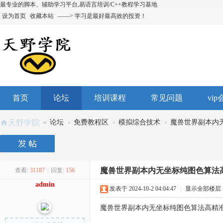
最专业的脚本、辅助学习平台,易语言培训/C++教程学习基地
设为首页
收藏本站
——> 学习是最好最高效的投资！
首页
论坛
培训课程
常见问题
vi
»
›
›
›
天野学院
论坛
免费教程区
模拟综合技术
魔兽世界副本内无
魔兽世界副本内无坐标纯图色算法
查看:
31187
|
回复:
156
admin
发表于 2024-10-2 04:04:47
|
显示全部楼层
魔兽世界副本内无坐标纯图色算法高精