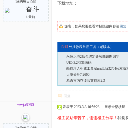
TA的每日心情
下载地址：
奋斗
4 天前
游客，如果您要查看本帖隐藏内容请
回复
13:17
雷电_模拟器操作模块_v2.0.0.7下载
13:15
外挂教程常用工具（老版本）
永恒之塔2后台绑定并智能识图识字
UE5.3.2引擎源码
劫持注入生成工具AheadLib(32/64位双版
大漠插件7.2606
易语言内存读写支持库2.3
回复
wwja8789
发表于 2023-3-3 16:56:23
|
显示全部楼层
楼主发贴辛苦了，谢谢楼主分享！
我觉