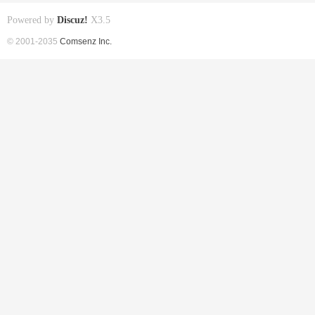
Powered by
Discuz!
X3.5
© 2001-2035
Comsenz Inc.