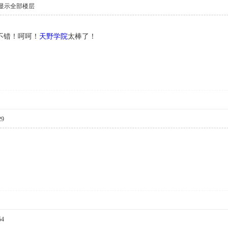
显示全部楼层
不错！呵呵！
天野学院
太棒了！
29
54