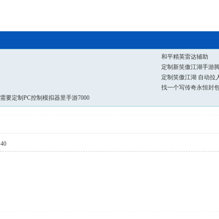
和平精英雷达辅助
定制新笑傲江湖手游
定制笑傲江湖 自动拉
找一个写传奇永恒封
要定制PC控制模拟器里手游7000
:40