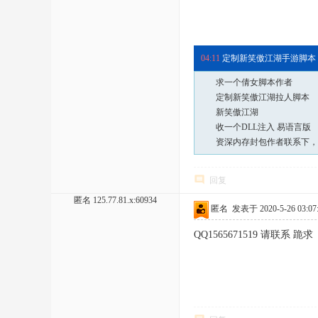
10:05
定制新笑傲江湖拉人脚本
04:11
定制新笑傲江湖手游脚本
求一个倩女脚本作者
定制新笑傲江湖拉人脚本
新笑傲江湖
收一个DLL注入 易语言版
资深内存封包作者联系下，需
回复
匿名
125.77.81.x:60934
匿名
发表于 2020-5-26 03:07
QQ1565671519 请联系 跪求