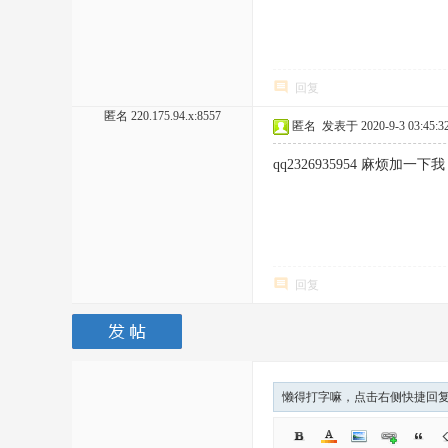
回复
匿名
220.175.94.x:8557
匿名
发表于 2020-9-3 03:45:3
qq2326935954 麻烦
回复
懒得打字嘛，点击右侧快捷回