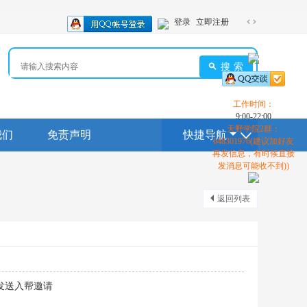
登录
立即注册
切
换
到
搜索
宽
版
工作时间：
9:00-22:00
天野学院2群：
我们
免责声明
快捷导航
648301976(建议加好友
再发信息，有时候直接
发消息可能收不到))
返回列表
发送入帮邀请