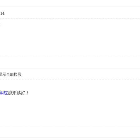
:14
键
显示全部楼层
学院
越来越好！