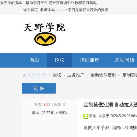
最专业的脚本、辅助学习平台,易语言培训/C++教程学习基地
设为首页
收藏本站
——> 学习是最好最高效的投资！
首页
论坛
培训课程
常见问题
»
›
›
›
天野学院
论坛
业务推广
辅助软件定制
定制笑
定制笑傲江湖 自动拉人
查看:
5381
|
回复:
9
匿名
125.77.81.x:60934
匿名
发表于 2020-5-26 03:06:
笑傲江湖手游 我自己登陆账