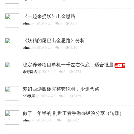
《一起来捉妖》出金思路
admin
@ 2019-6-20
5
3587
《妖精的尾巴出金思路》分析
admin
@ 2019-6-20
4
3710
稳定养老项目单机一千左右保底，适合批量
永哥网络
@ 2023-4-2
5
2775
梦幻西游搬砖完整套说明，少走弯路
ddk飘哥
@ 2021-8-26
3
5169
做了一年半的 乱世王者手游de经验分享（转载）
admin
@ 2019-10-15
3
3782