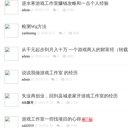
逆水寒游戏工作室赚钱攻略和一点个人经验
admin
@ 2019-1-31
3
4746
检测Wg方法
yanliuning
@ 2020-4-25
3
4045
从千元起步到月入十万 一个游戏商人的财富经（转
admin
@ 2019-3-14
4
4805
说说我做游戏工作室 的经历
admin
@ 2019-5-5
2
3675
失业再创业，回到县城老家开游戏工作室的经历
ddk飘哥
@ 2021-9-10
2
3724
游戏工作室一些找项目的心得
xdd2019
@ 2020-8-30
2
3195