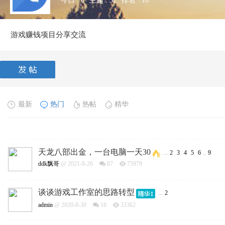
今日 :
0
主题 :
32
排名 :
10
游戏赚钱项目分享交流
最新
热门
热帖
精华
天龙八部出金，一台电脑一天30
...
2
3
4
5
6
..
9
ddk飘哥
@ 2021-8-26
87
75979
谈谈游戏工作室的思路转型
...
2
admin
@ 2020-8-30
18
33362