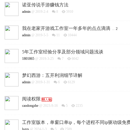
诺亚传说手游赚钱方法
admin
@ 2019-2-4
8
5910
我在老家开游戏工作室一年多年的点点滴滴
...
2
admin
@ 2019-5-5
11
10444
5年工作室经验分享及部分领域问题浅谈
1801865
@ 2019-3-25
7
6042
梦幻西游：五开利润细节详解
admin
@ 2019-1-31
6
6129
阅读权限
caodongzhe
@ 2023-9-16
5
2235
工作室版本，单窗口单ip，每个进程不同ip驱动级免
lsgzs
@ 2024-1-3
5
2509