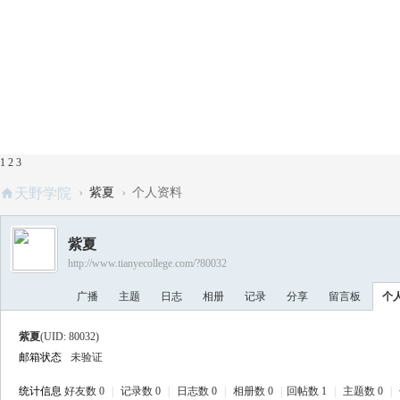
1
2
3
›
›
天野学院
紫夏
个人资料
紫夏
http://www.tianyecollege.com/?80032
广播
主题
日志
相册
记录
分享
留言板
个
紫夏
(UID: 80032)
邮箱状态
未验证
统计信息
好友数 0
|
记录数 0
|
日志数 0
|
相册数 0
|
回帖数 1
|
主题数 0
|