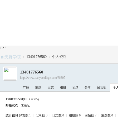
1
2
3
›
›
天野学院
13401776560
个人资料
13401776560
http://www.tianyecollege.com/?6305
广播
主题
日志
相册
记录
分享
留言板
个
13401776560
(UID: 6305)
邮箱状态
未验证
统计信息
好友数 1
|
记录数 0
|
日志数 0
|
相册数 0
|
回帖数 7
|
主题数 0
|