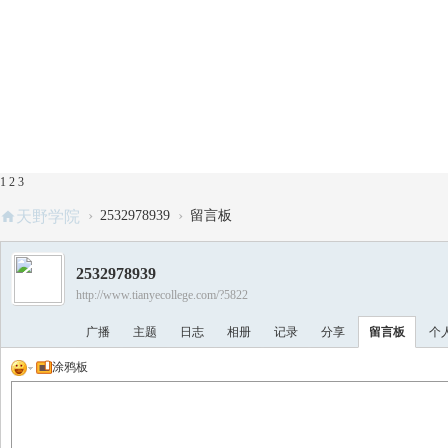
1
2
3
›
›
天野学院
2532978939
留言板
2532978939
http://www.tianyecollege.com/?5822
广播
主题
日志
相册
记录
分享
留言板
个
涂鸦板