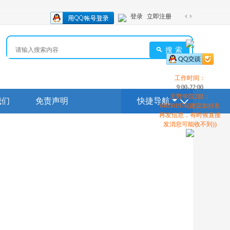
登录
立即注册
切
换
到
搜索
宽
版
工作时间：
9:00-22:00
天野学院2群：
我们
免责声明
快捷导航
648301976(建议加好友
再发信息，有时候直接
发消息可能收不到))