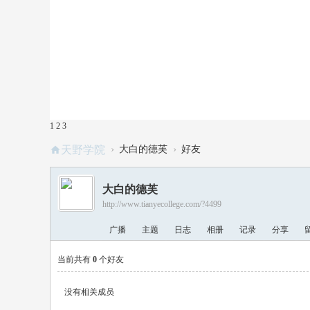
1
2
3
›
›
天野学院
大白的德芙
好友
大白的德芙
http://www.tianyecollege.com/?4499
广播
主题
日志
相册
记录
分享
当前共有
0
个好友
没有相关成员