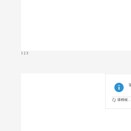
1
2
3
请稍候...