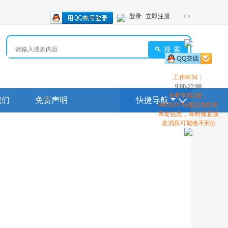
登录
立即注册
切
换
到
搜索
宽
版
工作时间：
9:00-22:00
天野学院2群：
我们
免责声明
快捷导航
648301976(建议加好友
再发信息，有时候直接
发消息可能收不到))