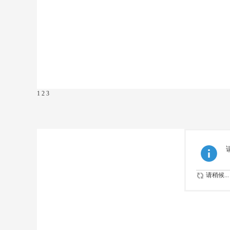
1
2
3
请稍候...