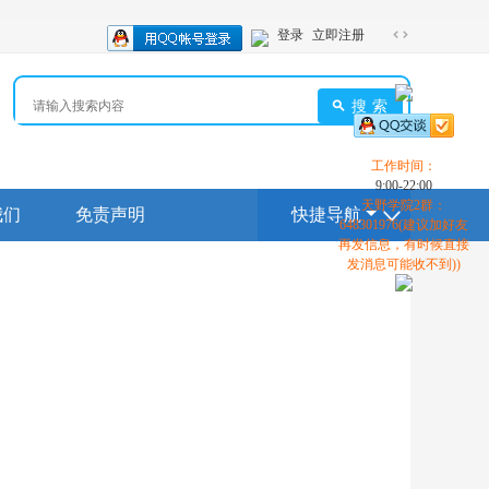
登录
立即注册
切
换
到
搜索
宽
版
工作时间：
9:00-22:00
天野学院2群：
我们
免责声明
快捷导航
648301976(建议加好友
再发信息，有时候直接
发消息可能收不到))