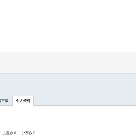
留言板
个人资料
主题数 0
|
分享数 0