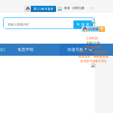
登录
立即注册
切
换
到
搜索
宽
版
工作时间：
9:00-22:00
天野学院2群：
我们
免责声明
快捷导航
648301976(建议加好友
再发信息，有时候直接
发消息可能收不到))