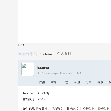
1
2
3
›
›
天野学院
baanxa
个人资料
baanxa
http://www.tianyecollege.com/?19323
广播
主题
日志
相册
记录
分享
baanxa
(UID: 19323)
邮箱状态
未验证
统计信息
好友数 0
|
记录数 0
|
日志数 0
|
相册数 0
|
回帖数 9
|