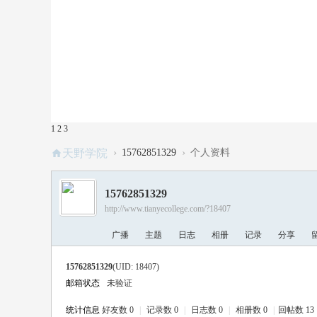
1
2
3
›
›
天野学院
15762851329
个人资料
15762851329
http://www.tianyecollege.com/?18407
广播
主题
日志
相册
记录
分享
15762851329
(UID: 18407)
邮箱状态
未验证
统计信息
好友数 0
|
记录数 0
|
日志数 0
|
相册数 0
|
回帖数 13