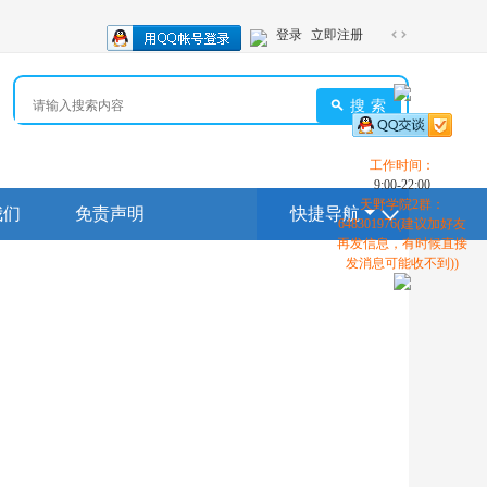
登录
立即注册
切
换
到
搜索
宽
版
工作时间：
9:00-22:00
天野学院2群：
我们
免责声明
快捷导航
648301976(建议加好友
再发信息，有时候直接
发消息可能收不到))