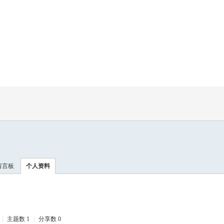
留言板
个人资料
|
主题数 1
|
分享数 0