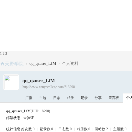
1
2
3
›
›
天野学院
qq_qzuser_LfM
个人资料
qq_qzuser_LfM
http://www.tianyecollege.com/?18290
广播
主题
日志
相册
记录
分享
留言板
个
qq_qzuser_LfM
(UID: 18290)
邮箱状态
未验证
统计信息
好友数 0
|
记录数 0
|
日志数 0
|
相册数 0
|
回帖数 2
|
主题数 0
|