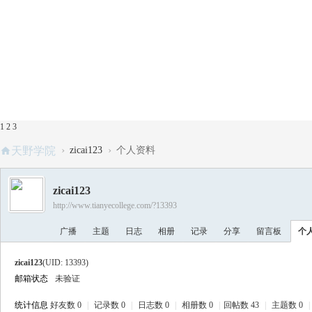
1
2
3
›
›
天野学院
zicai123
个人资料
zicai123
http://www.tianyecollege.com/?13393
广播
主题
日志
相册
记录
分享
留言板
个
zicai123
(UID: 13393)
邮箱状态
未验证
统计信息
好友数 0
|
记录数 0
|
日志数 0
|
相册数 0
|
回帖数 43
|
主题数 0
|