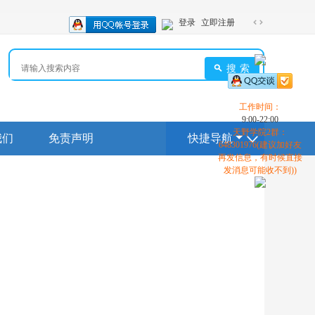
登录
立即注册
切
换
到
搜索
宽
版
工作时间：
9:00-22:00
天野学院2群：
我们
免责声明
快捷导航
648301976(建议加好友
再发信息，有时候直接
发消息可能收不到))