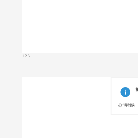
1
2
3
请稍候...