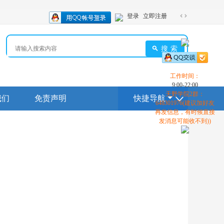
登录
立即注册
切
换
到
搜索
宽
版
工作时间：
9:00-22:00
天野学院2群：
我们
免责声明
快捷导航
648301976(建议加好友
再发信息，有时候直接
发消息可能收不到))