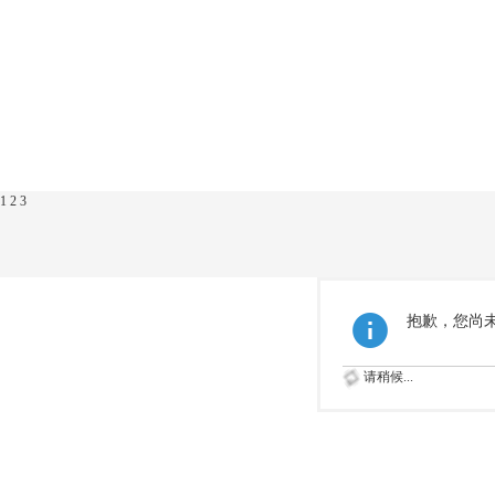
1
2
3
抱歉，您尚
请稍候...