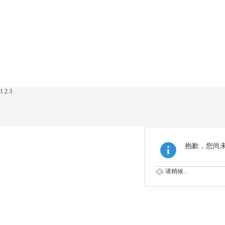
1
2
3
抱歉，您尚
请稍候...