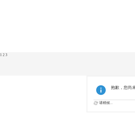
1
2
3
抱歉，您尚
请稍候...