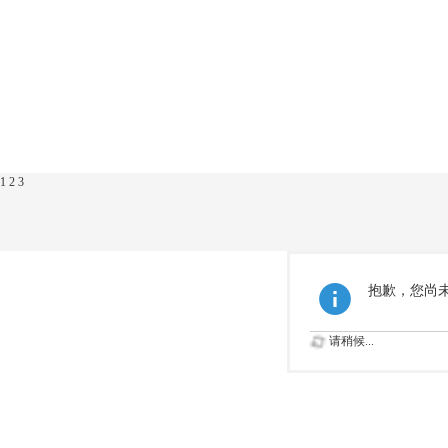
1
2
3
抱歉，您尚
请稍候...