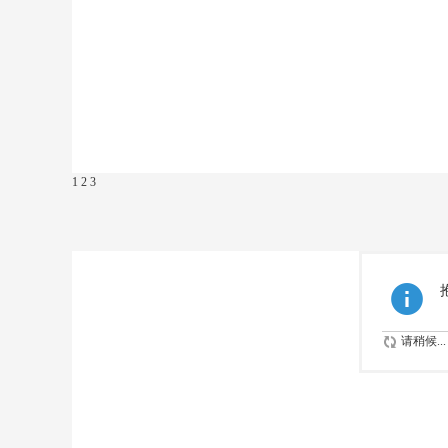
1
2
3
请稍候...