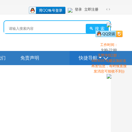
登录
立即注册
切
换
到
搜索
宽
版
工作时间：
9:00-22:00
天野学院2群：
我们
免责声明
快捷导航
648301976(建议加好友
再发信息，有时候直接
发消息可能收不到))