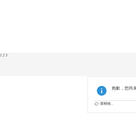
1
2
3
抱歉，您尚
请稍候...