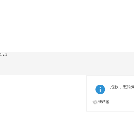
1
2
3
抱歉，您尚
请稍候...