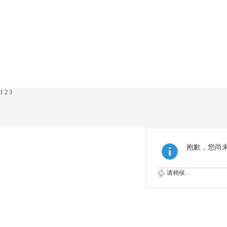
1
2
3
抱歉，您尚
请稍候...