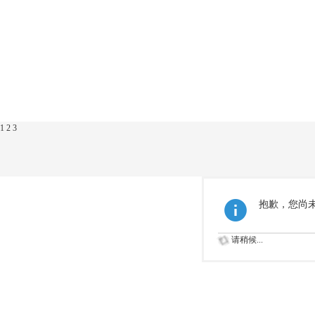
1
2
3
抱歉，您尚
请稍候...