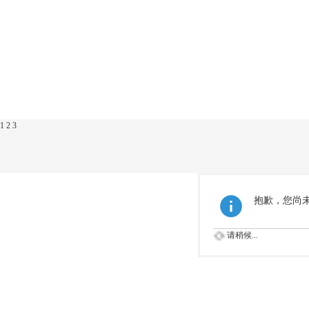
1
2
3
抱歉，您尚
请稍候...