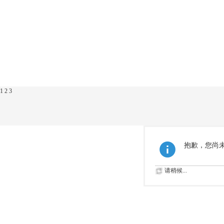
1
2
3
抱歉，您尚
请稍候...