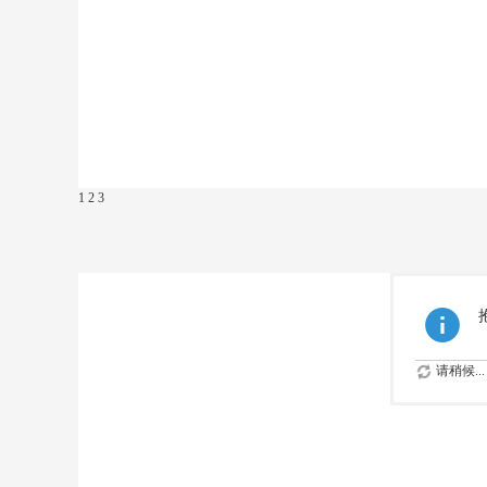
1
2
3
请稍候...