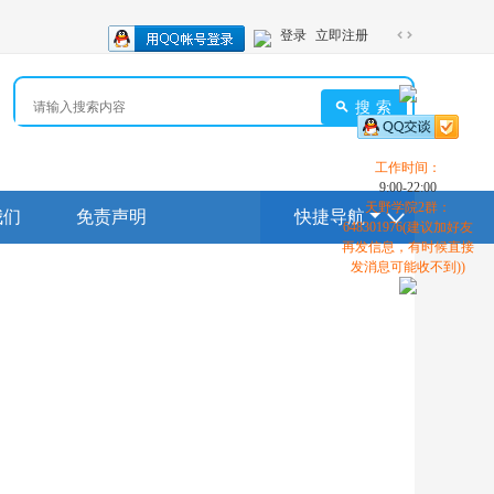
登录
立即注册
切
换
到
搜索
宽
版
工作时间：
9:00-22:00
天野学院2群：
我们
免责声明
快捷导航
648301976(建议加好友
再发信息，有时候直接
发消息可能收不到))