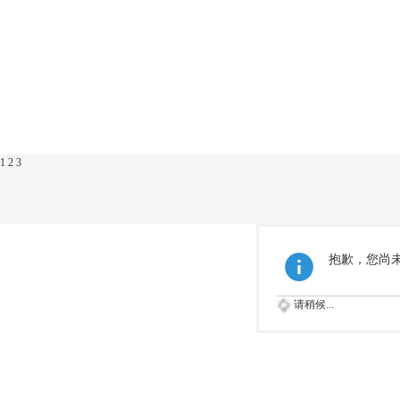
1
2
3
抱歉，您尚
请稍候...