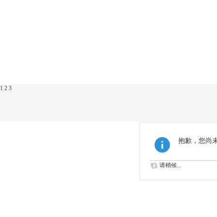
1
2
3
抱歉，您尚
请稍候...