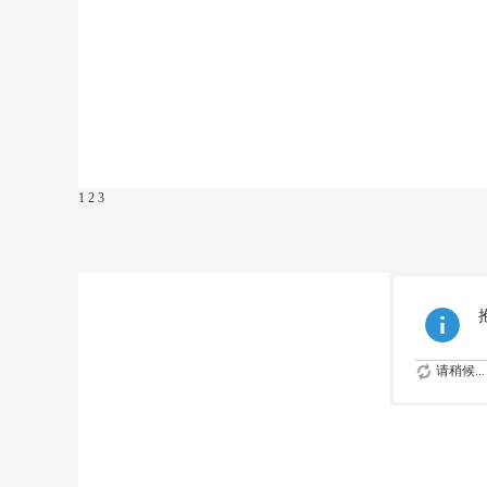
1
2
3
请稍候...