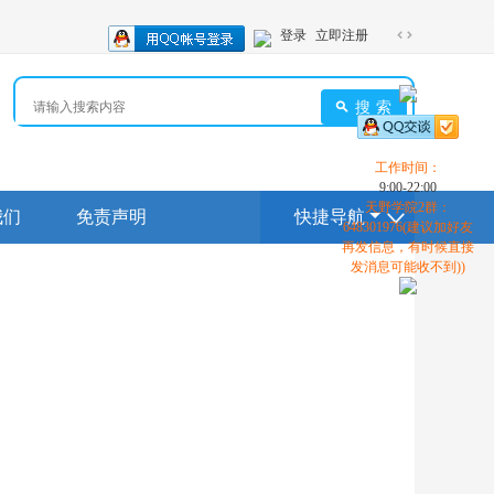
登录
立即注册
切
换
到
搜索
宽
版
工作时间：
9:00-22:00
天野学院2群：
我们
免责声明
快捷导航
648301976(建议加好友
再发信息，有时候直接
发消息可能收不到))