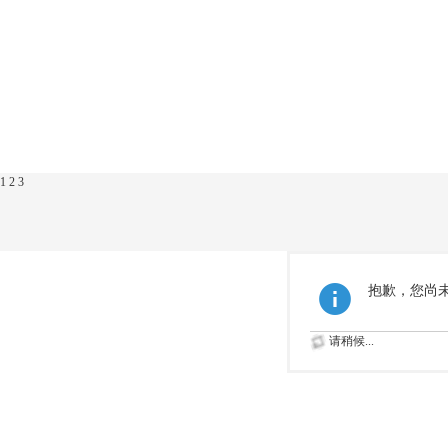
1
2
3
抱歉，您尚
请稍候...