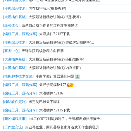
[内存综合技术]
用CE分析64位游戏数据(x64逆向分析视频教程)...
[模拟综合技术]
内存找字演示(视频教程)
[大漠插件基础]
大漠最近新函数讲解(4)(找形状等)
[经验体会]
谈谈自己成为作者的过程趣事和建议
[编程工具、源码分享]
大漠插件7.2137下载
[模拟综合技术]
大漠最近新函数讲解(3)(突破绑定限制等)...
[事务中心]
天野学院后续教程方向投票
[大漠插件基础]
大漠最近新函数讲解(2)(匹配找图等)
[大漠插件基础]
大漠最近新函数讲解(1)(内存找图)
[模拟脚本技术交流]
小白学做计算器遇到问题
[编程工具、源码分享]
天野学院模块4.75
[编程工具、源码分享]
大漠插件7.2136
[辅助软件定制]
求定制巴雄天下脚本
[编程工具、源码分享]
大漠插件7.2135下载
[我的编程故事]
dnf工作室亏到媳妇跑了，学编程养媳妇养孩子...
[工作室交流]
失业再创业，回到县城老家开游戏工作室的经历...