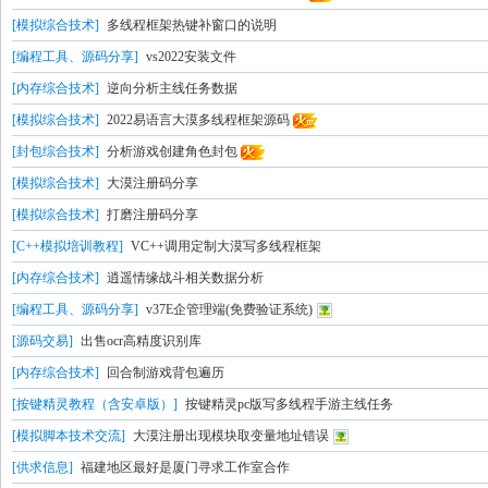
[模拟综合技术]
多线程框架热键补窗口的说明
[编程工具、源码分享]
vs2022安装文件
[内存综合技术]
逆向分析主线任务数据
[模拟综合技术]
2022易语言大漠多线程框架源码
[封包综合技术]
分析游戏创建角色封包
[模拟综合技术]
大漠注册码分享
[模拟综合技术]
打磨注册码分享
[C++模拟培训教程]
VC++调用定制大漠写多线程框架
[内存综合技术]
逍遥情缘战斗相关数据分析
[编程工具、源码分享]
v37E企管理端(免费验证系统)
[源码交易]
出售ocr高精度识别库
[内存综合技术]
回合制游戏背包遍历
[按键精灵教程（含安卓版）]
按键精灵pc版写多线程手游主线任务
[模拟脚本技术交流]
大漠注册出现模块取变量地址错误
[供求信息]
福建地区最好是厦门寻求工作室合作