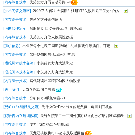
[内存综合技术]
失落的方舟写自动寻路call
[技术问答交流区]
20220715 解决 大漠插件注册VIP失败且返回值为4 的方...
[内存综合技术]
失落的方舟背包遍历
[辅助软件定制]
台服剑灵 自动寻路call 和 瞬移call
[内存综合技术]
失落的方舟取人物属性数据
[供求信息]
出售代每个进程不同IP,驱动注入,虚拟硬件等插件。可定...
[内存综合技术]
黑暗伊甸园喊话call分析与调用
[模拟脚本技术交流]
求失落的方舟大漠绑定
[模拟脚本技术交流]
求失落的方舟大漠绑定
[内存综合技术]
写代码读出黑暗伊甸园人物数据
[关于我们]
天野学院四周年有感
[内存综合技术]
分析传奇4采集物品call
[易/C++/按键精灵交流]
为什么GetTime 出来的是负值，电脑刚开机的...
[易语言内存培训教程]
天野学院第二十二期外服游戏逆向分析培训班课程表...
[内存综合技术]
传奇4找自动战斗功能call
[内存综合技术]
天龙经典版执行lua命令及取返回值