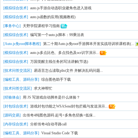
[模拟综合技术]
auto.js手游自动选职业建角色进入游戏
[模拟综合技术]
auto.js函数的应用(视频教程)
[事务中心]
天野学院课程学习指南
[模拟综合技术]
编写第一个auto.js脚本：99乘法表
[Auto.js免root脚本教程]
第二十期Auto.js免root手游脚本开发实战培训班课程表(...
[模拟综合技术]
auto.js多点比色、多点找色及ocr识字演示...
[模拟综合技术]
万国觉醒主线任务的写法讲解(节选)
[技术问答交流区]
易语言怎么读取plist文件 并解决乱码问题...
[编程工具、源码分享]
综合图色助手下载
[技术问答交流区]
求大神帮忙
[经验体会]
用 JS 写游戏自动脚本是什么体验？
[封包综合技术]
游戏封包功能之WSASend封包拦截与发送演示...
[源码交易]
出传奇4纯图色源码 起号+多角色切换+低保...
[内存综合技术]
分析传奇4自动寻路call
[编程工具、源码分享]
Visual Studio Code 下载