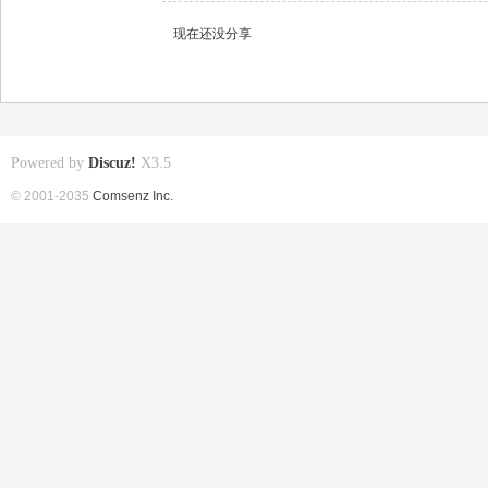
现在还没分享
Powered by
Discuz!
X3.5
© 2001-2035
Comsenz Inc.