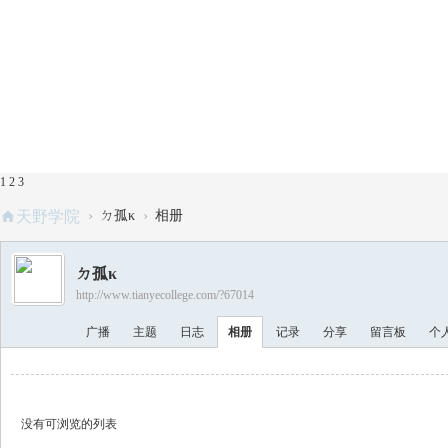
1
2
3
›
›
天野学院
ㄉ孤κ
相册
ㄉ孤κ
http://www.tianyecollege.com/?67014
广播
主题
日志
相册
记录
分享
留言板
个
没有可浏览的列表