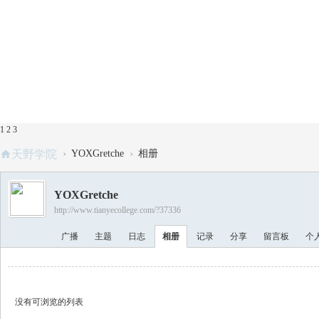
1
2
3
›
›
天野学院
YOXGretche
相册
YOXGretche
http://www.tianyecollege.com/?37336
广播
主题
日志
相册
记录
分享
留言板
个
没有可浏览的列表