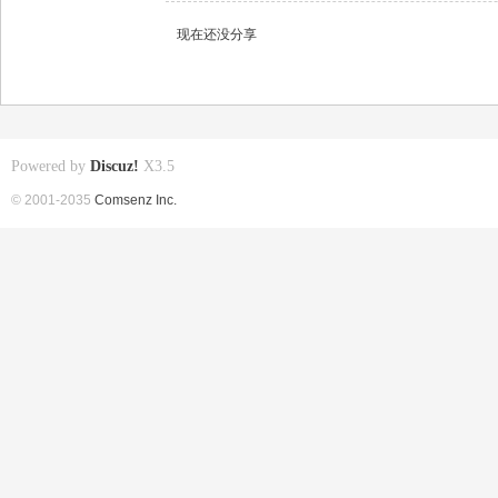
现在还没分享
Powered by
Discuz!
X3.5
© 2001-2035
Comsenz Inc.