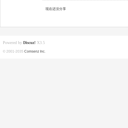
现在还没分享
Powered by
Discuz!
X3.5
© 2001-2035
Comsenz Inc.