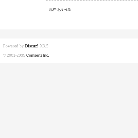
现在还没分享
Powered by
Discuz!
X3.5
© 2001-2035
Comsenz Inc.