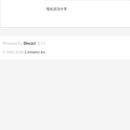
现在还没分享
Powered by
Discuz!
X3.5
© 2001-2035
Comsenz Inc.