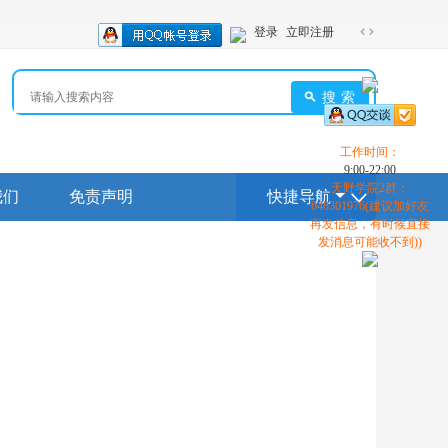
登录
立即注册
切
换
到
搜索
宽
版
工作时间：
9:00-22:00
天野学院2群：
我们
免责声明
快捷导航
648301976(建议加好友
再发信息，有时候直接
发消息可能收不到))