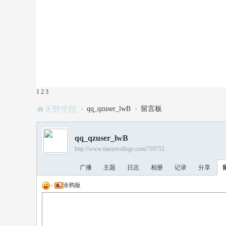
1
2
3
›
›
天野学院
qq_qzuser_lwB
留言板
qq_qzuser_lwB
http://www.tianyecollege.com/?19752
广播
主题
日志
相册
记录
分享
涂鸦板