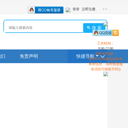
登录
立即注册
切
换
到
搜索
宽
版
工作时间：
9:00-22:00
天野学院2群：
我们
免责声明
快捷导航
648301976(建议加好友
再发信息，有时候直接
发消息可能收不到))