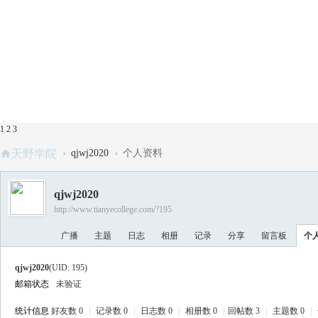
1
2
3
›
›
天野学院
qjwj2020
个人资料
qjwj2020
http://www.tianyecollege.com/?195
广播
主题
日志
相册
记录
分享
留言板
个
qjwj2020
(UID: 195)
邮箱状态
未验证
统计信息
好友数 0
|
记录数 0
|
日志数 0
|
相册数 0
|
回帖数 3
|
主题数 0
|